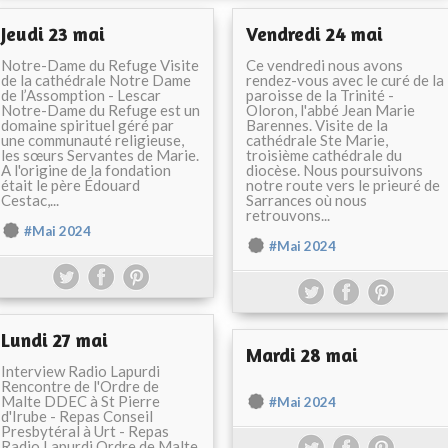
Jeudi 23 mai
Vendredi 24 mai
Notre-Dame du Refuge Visite
Ce vendredi nous avons
de la cathédrale Notre Dame
rendez-vous avec le curé de la
de l’Assomption - Lescar
paroisse de la Trinité -
Notre-Dame du Refuge est un
Oloron, l'abbé Jean Marie
domaine spirituel géré par
Barennes. Visite de la
une communauté religieuse,
cathédrale Ste Marie,
les sœurs Servantes de Marie.
troisième cathédrale du
A l'origine de la fondation
diocèse. Nous poursuivons
était le père Édouard
notre route vers le prieuré de
Cestac,...
Sarrances où nous
retrouvons...
#Mai 2024
#Mai 2024
Lundi 27 mai
Mardi 28 mai
Interview Radio Lapurdi
Rencontre de l'Ordre de
Malte DDEC à St Pierre
#Mai 2024
d'Irube - Repas Conseil
Presbytéral à Urt - Repas
Radio Lapurdi Ordre de Malte