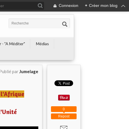
Connexion
+
Créer mon blog
r - "A Méditer"
Médias
Publié par
Jumelage
 l'Afrique
0
d'Unité
Repost