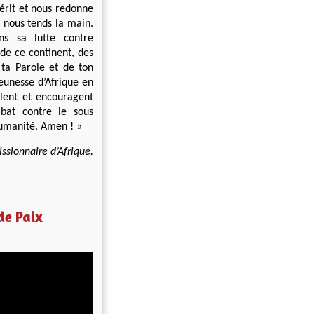
érit et nous redonne
u nous tends la main.
ns sa lutte contre
 de ce continent, des
ta Parole et de ton
eunesse d’Afrique en
solent et encouragent
mbat contre le sous
humanité. Amen ! »
ssionnaire d’Afrique.
de Paix