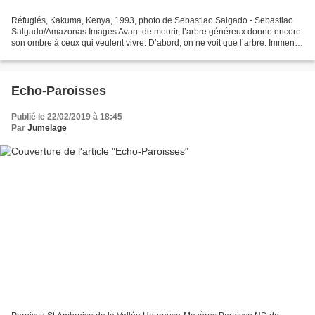
Réfugiés, Kakuma, Kenya, 1993, photo de Sebastiao Salgado - Sebastiao
Salgado/Amazonas Images Avant de mourir, l’arbre généreux donne encore
son ombre à ceux qui veulent vivre. D’abord, on ne voit que l’arbre. Immense
et qui dépasse le cadre. Le tronc...
Echo-Paroisses
Publié le 22/02/2019 à 18:45
Par
Jumelage