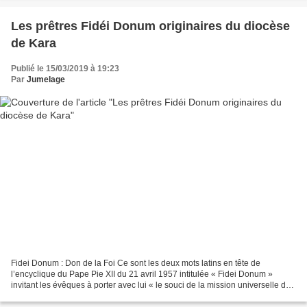
Les prêtres Fidéi Donum originaires du diocèse
de Kara
Publié le 15/03/2019 à 19:23
Par
Jumelage
Fidei Donum : Don de la Foi Ce sont les deux mots latins en tête de
l’encyclique du Pape Pie XII du 21 avril 1957 intitulée « Fidei Donum »
invitant les évêques à porter avec lui « le souci de la mission universelle de
l’Eglise », non seulement par la...