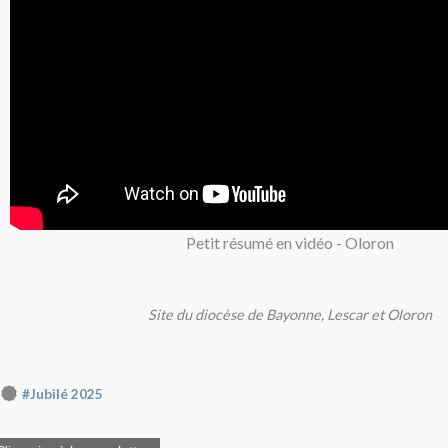
Petit résumé en vidéo - Oloron
Site du diocèse de Bayonne, Lescar et Oloron
#Jubilé 2025