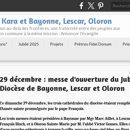
 Kara et Bayonne, Lescar, Oloron
n au-delà des frontières, une fraternité entre des peuples aux
tion commune à la même mission : Annoncer l'évangile
ions"
Jubilé 2025
Projets
Prêtres Fidei Donum
Prie
29 décembre : messe d'ouverture du Jub
Diocèse de Bayonne, Lescar et Oloron
Ce dimanche 29 décembre, les trois cathédrales du diocèse étaient rempli
l’Année sainte promulguée par le pape François.
Les trois messes étaient présidées à Bayonne par Mgr Marc Aillet, à Lescar
François Bisch, et à Oloron-Sainte-Marie par M. l’abbé Victor Gomes. Elles
d’une marche-pèlerinage à travers la ville, sous un beau ciel bleu au Pa