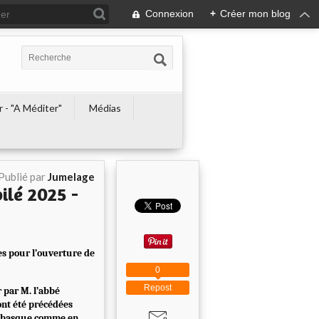
Connexion
+
Créer mon blog
r - "A Méditer"
Médias
Publié par
Jumelage
ilé 2025 -
es pour l’ouverture de
0
Repost
 par M. l’abbé
 ont été précédées
ys basque comme en