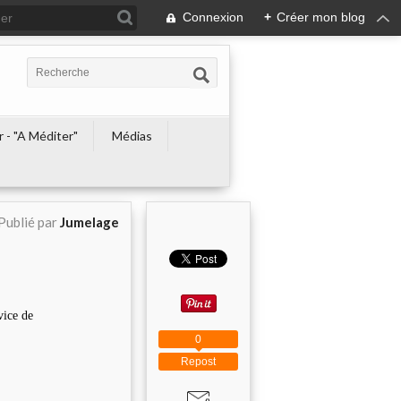
Connexion
+
Créer mon blog
r - "A Méditer"
Médias
Publié par
Jumelage
vice de
0
Repost