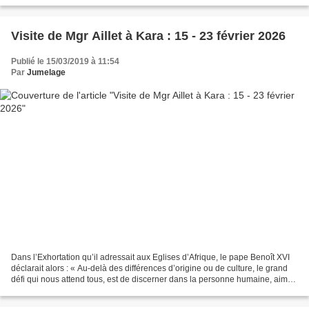
l’Eglise », non seulement par la...
Visite de Mgr Aillet à Kara : 15 - 23 février 2026
Publié le 15/03/2019 à 11:54
Par
Jumelage
Dans l’Exhortation qu’il adressait aux Eglises d’Afrique, le pape Benoît XVI
déclarait alors : « Au-delà des différences d’origine ou de culture, le grand
défi qui nous attend tous, est de discerner dans la personne humaine, aimée
de Dieu, le fondement...