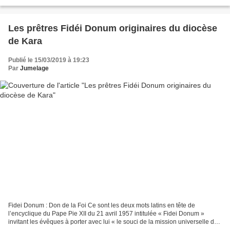
Ecce Nova Père Innocent Padanassirou,...
Les prêtres Fidéi Donum originaires du diocèse
de Kara
Publié le 15/03/2019 à 19:23
Par
Jumelage
Fidei Donum : Don de la Foi Ce sont les deux mots latins en tête de
l’encyclique du Pape Pie XII du 21 avril 1957 intitulée « Fidei Donum »
invitant les évêques à porter avec lui « le souci de la mission universelle de