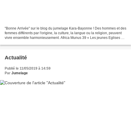
"Bonne Arrivée" sur le blog du jumelage Kara-Bayonne ! Des hommes et des
femmes différents par l'origine, la culture, la langue ou la religion, peuvent
vivre ensemble harmonieusement. Africa Munus 39 « Les jeunes Eglises ont
besoin de la force des Eglises...
Actualité
Publié le 11/05/2019 à 14:59
Par
Jumelage