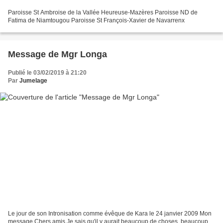
Paroisse St Ambroise de la Vallée Heureuse-Mazères Paroisse ND de
Fatima de Niamtougou Paroisse St François-Xavier de Navarrenx
Message de Mgr Longa
Publié le 03/02/2019 à 21:20
Par
Jumelage
Le jour de son Intronisation comme évêque de Kara le 24 janvier 2009 Mon
message Chers amis Je sais qu'il y aurait beaucoup de choses, beaucoup